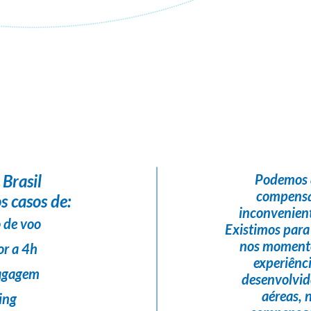
Flight Help Brasil
em parceria com
WANNA DREAMS VIAGENS BH
 Brasil
Podemos 
compensa
s casos de:
inconvenient
 de voo
Existimos para
nos momento
or a 4h
experiênc
bagagem
desenvolvi
aéreas,
ing