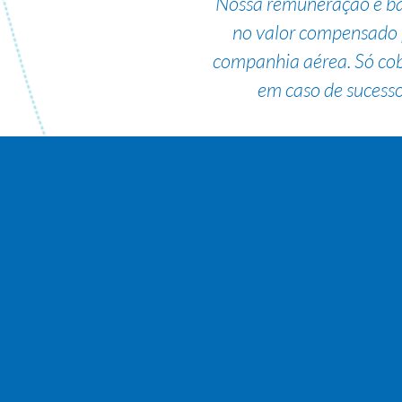
Nossa remuneração é b
no valor compensado 
companhia aérea. Só co
em caso de sucesso