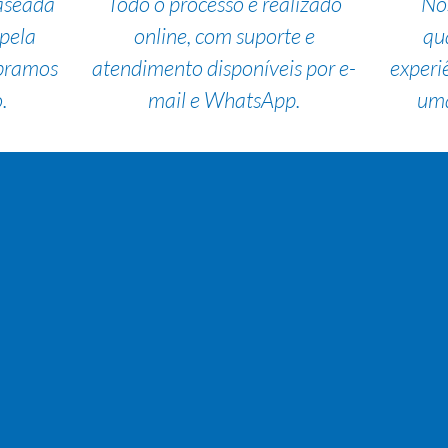
aseada
Todo o processo é realizado
No
pela
online, com suporte e
qu
bramos
atendimento disponíveis por e-
experi
.
mail e WhatsApp.
uma