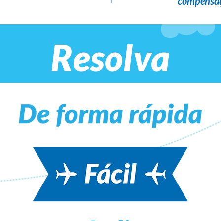
compensaç
Resolva